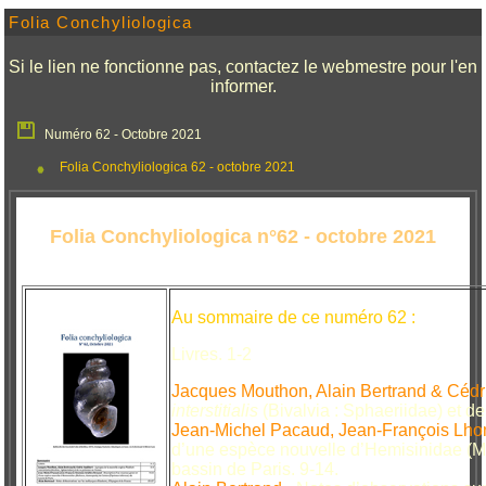
Folia Conchyliologica
Si le lien ne fonctionne pas, contactez le webmestre pour l'en
informer.
Numéro 62 - Octobre 2021
Folia Conchyliologica 62 - octobre 2021
Folia Conchyliologica n°62 - octobre 2021
Au sommaire de ce numéro 62 :
Livres. 1-2
Jacques Mouthon, Alain Bertrand & Cédri
interstitialis
(Bivalvia : Sphaeriidae) et d
Jean-Michel Pacaud, Jean-François Lh
d’une espèce nouvelle d’Hemisinidae (Mo
bassin de Paris. 9-14.