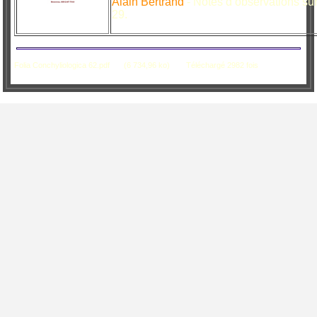
Alain Bertrand
- Notes d’observations su
29.
Folia Conchyliologica 62.pdf
(6 734,96 ko)
Téléchargé 2982 fois