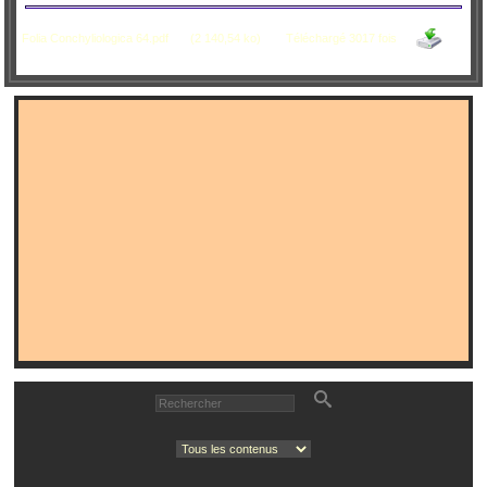
Folia Conchyliologica 64.pdf
(2 140,54 ko)
Téléchargé 3017 fois