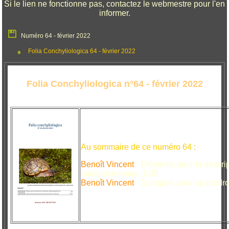
Si le lien ne fonctionne pas, contactez le webmestre pour l'en
informer.
Numéro 64 - février 2022
Folia Conchyliologica 64 - février 2022
Folia Conchyliologica n°64 - février 2022
Au sommaire de ce numéro 64 :
Benoît Vincent
- Éléments pour la descri
malacocénoses. 1-39.
Benoît Vincent
- Synopsis pour un prodr