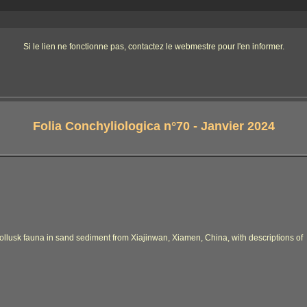
Si le lien ne fonctionne pas, contactez le webmestre pour l'en informer.
Folia Conchyliologica n°70 - Janvier 2024
mollusk fauna in sand sediment from Xiajinwan, Xiamen, China, with descriptions of