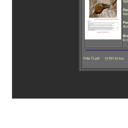
Sph
Pac
Neo
Pac
flu
Bre
to 
Folia 71.pdf
(4 597,62 ko)