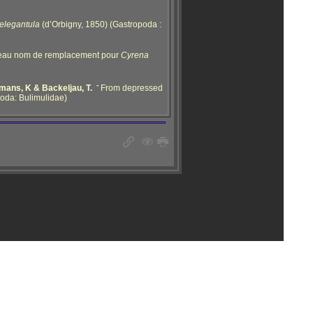
 elegantula
(d’Orbigny, 1850) (Gastropoda :
uveau nom de remplacement pour
Cyrena
-
mans, K & Backeljau, T.
From depressed
oda: Bulimulidae)