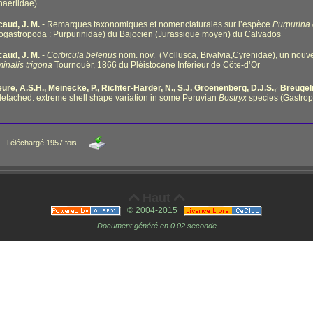
aeriidae)
aud, J. M.
- Remarques taxonomiques et nomenclaturales sur l’espèce
Purpurina
gastropoda : Purpurinidae) du Bajocien (Jurassique moyen) du Calvados
aud, J. M.
-
Corbicula belenus
nom. nov. (Mollusca, Bivalvia,Cyrenidae), un no
minalis trigona
Tournouër, 1866 du Pléistocène Inférieur de Côte-d’Or
,
ure, A.S.H., Meinecke, P., Richter-Harder, N.
, S.J. Groenenberg, D.J.S.,
Breugel
detached: extreme shell shape variation in some Peruvian
Bostryx
species (Gastrop
Téléchargé 1957 fois
Haut


© 2004-2015
Document généré en 0.02 seconde