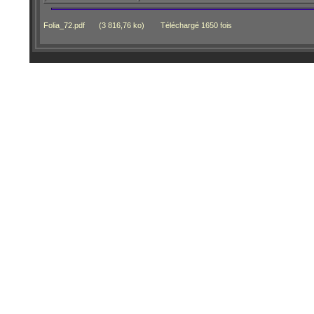
Folia_72.pdf
(3 816,76 ko)
Téléchargé 1650 fois