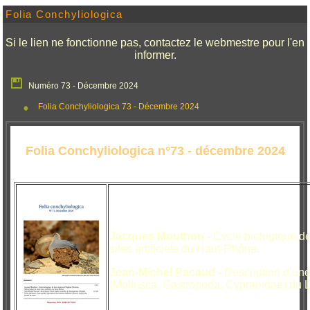
Folia Conchyliologica
Si le lien ne fonctionne pas, contactez le webmestre pour l'en
informer.
Numéro 73 - Décembre 2024
Folia Conchyliologica 73 - Décembre 2024
Folia Conchyliologica n°73 - décembre 2024
Jacques Mouthon -
Cycle biologique d
sites artificiels du Haut-Rhône.
Jean-Michel Pacaud -
Description d’un
(Mollusca, Gastropoda, Cypraeidae) du L