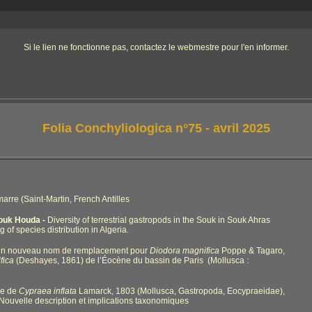
Si le lien ne fonctionne pas, contactez le webmestre pour l'en informer.
Folia Conchyliologica n°75 - avril 2025
amarre (Saint-Martin, French Antilles
ouk Houda
-
Diversity of terrestrial gastropods in the Souk in Souk Ahras
 of species distribution in Algeria.
 un nouveau nom de remplacement pour
Diodora magnifica
Poppe & Tagaro,
fica
(Deshayes, 1861) de l’Éocène du bassin de Paris (Mollusca :
pe de
Cypraea inflata
Lamarck, 1803 (Mollusca, Gastropoda, Eocypraeidae),
uvelle description et implications taxonomiques