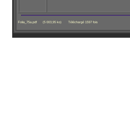
Folia_75a.pdf
(5 003,95 ko)
Téléchargé 1597 fois