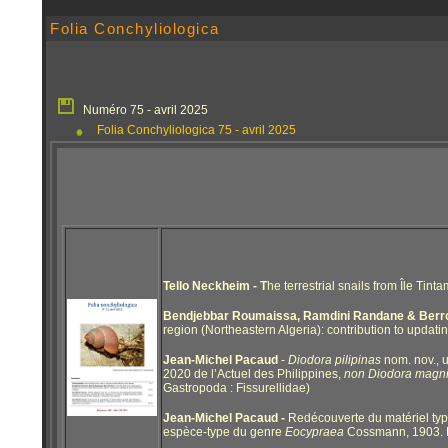
Folia Conchyliologica
Numéro 75 - avril 2025
Folia Conchyliologica 75 - avril 2025
Tello Neckheim -
T
he terrestrial snails from Île Tint
Bendjebbar Roumaissa, Ramdini Randane & Berr
region (Northeastern Algeria): contribution to updating
Jean-Michel Pacaud
-
Diodora pilipinas
nom. nov.,
2020 de l’Actuel des Philippines,
non
Diodora magni
Gastropoda : Fissurellidae)
Jean-Michel Pacaud -
Redécouverte du matériel ty
espèce-type du genre
Eocypraea
Cossmann, 1903. No