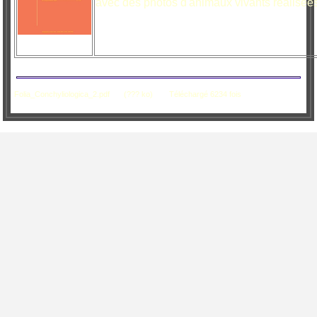
avec des photos d'animaux vivants réalisées
Folia_Conchyliologica_2.pdf
(??? ko)
Téléchargé 6234 fois