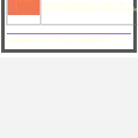
spécimens type figurés par Locard, etc.
Près de 2000 spécimens ont été déterminés 
Folia_Conchyliologica_13.pdf
(??? ko)
Téléchargé 5914 fois