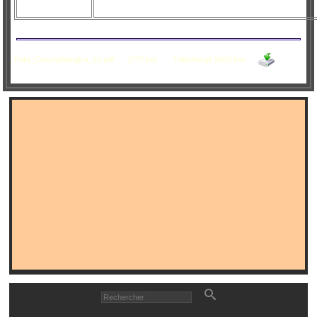
Folia_Conchyliologica_22.pdf
(??? ko)
Téléchargé 5883 fois