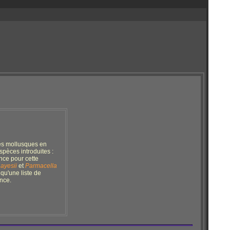
des mollusques en
pèces introduites :
nce pour cette
ayesii
et
Parmacella
 qu'une liste de
ance.