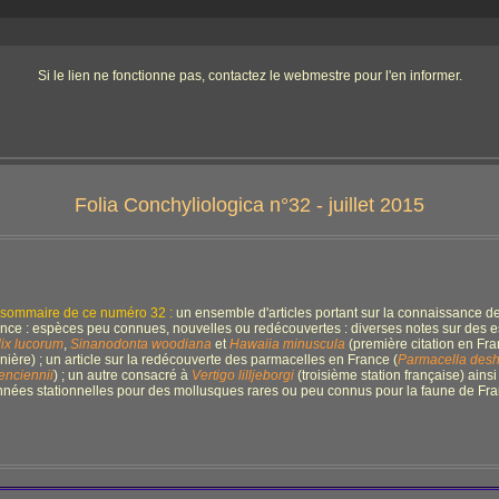
Si le lien ne fonctionne pas, contactez le webmestre pour l'en informer.
Folia Conchyliologica n°32 - juillet 2015
sommaire de ce numéro 32 :
un ensemble d'articles portant sur la connaissance 
nce : espèces peu connues, nouvelles ou redécouvertes : diverses notes sur des es
ix lucorum
,
Sinanodonta woodiana
et
Hawaiia minuscula
(première citation en Fra
nière) ; un article sur la redécouverte des parmacelles en France (
Parmacella desh
enciennii
) ; un autre consacré à
Vertigo lilljeborgi
(troisième station française) ainsi
nées stationnelles pour des mollusques rares ou peu connus pour la faune de Fr