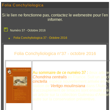
Folia Conchyliologica
Si le lien ne fonctionne pas, contactez le webmestre pour l'en
informer.
Numéro 37 - Octobre 2016
Folia Conchyliologica 37 - Octobre 2016
Folia Conchyliologica n°37 - octobre 2016
Au sommaire de ce numéro 37 :
deux article
Chondrina centralis
en France. Suit un article
cinctella
, espèce nouvellement arrivée en Al
station de
Vertigo moulinsiana
dans l'Aube. 
d'accouplement de limaces sont ensuite prés
un article sur la collection Guéneau-d'Aimon
autre sur la conservation préventive.