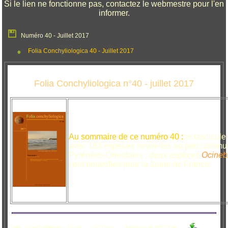
Si le lien ne fonctionne pas, contactez le webmestre pour l'en
informer.
Numéro 40 - Juillet 2017
Folia Conchyliologica 40 - Juillet 2017
Folia Conchyliologica n°40 - juillet 2017
Au sommaire de ce numéro 40 :
le fascicule
avec 183 espèces nouvelles ou peu communs 
Pyrénées-Orientales ; deux espèces
Ocinebr
sont nouvelles pour la faune de France.
Folia_Conchyliologica_40.pdf
(??? ko)
Téléchargé 4577 fois