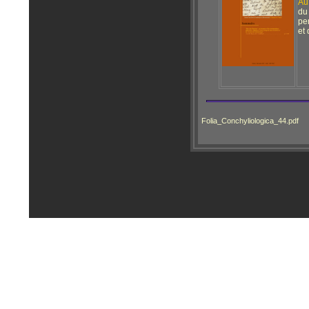
Au
d
pe
et 
Folia_Conchyliologica_44.pdf