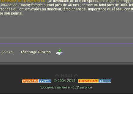
 sommaire de ce numéro 44 :
Un inventaire de la correspondance reçue par Hippol
u
Journal de Conchyliologie
durant près de 40 ans ; ce sont au total près de 3000 l
rsonnes qui ont envoyées au directeur, témoignant de l'importance du réseau const
de son journal.
(??? ko)
Téléchargé 4674 fois
Haut


© 2004-2015
Document généré en 0.12 seconde