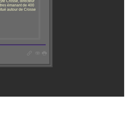
yte Crosse, directeur
ettres émanant de 400
itué autour de Crosse