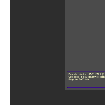
Date de création :
05/11/2021 @ 
Catégorie :
Folia conchyliologic
Page lue
9003 fois