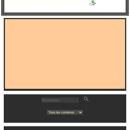
Folia_74.pdf
(5 145,08 ko)
Téléchargé 1425 fois