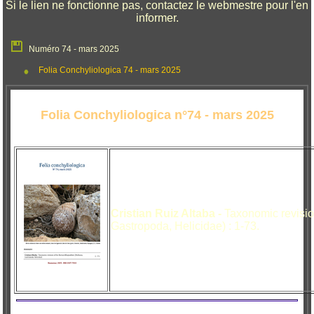
Si le lien ne fonctionne pas, contactez le webmestre pour l'en
informer.
Numéro 74 - mars 2025
Folia Conchyliologica 74 - mars 2025
Folia Conchyliologica n°74 - mars 2025
Cristian Ruiz Altaba -
Taxonomic revision
Gastropoda, Helicidae) : 1-73.