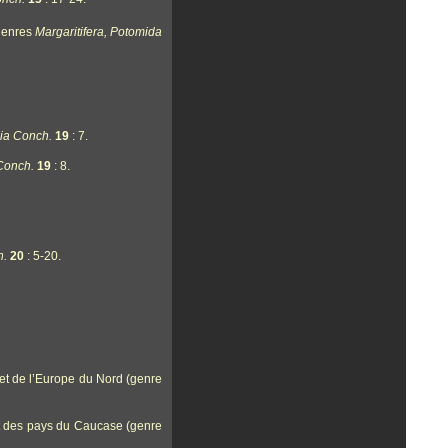
(genres
Margaritifera, Potomida
lia Conch.
19
: 7.
Conch.
19
: 8.
h.
20
: 5-20.
et de l’Europe du Nord (genre
et des pays du Caucase (genre