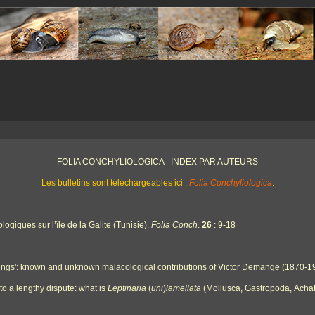
FOLIA CONCHYLIOLOGICA - INDEX PAR AUTEURS
Les bulletins sont téléchargeables ici :
Folia Conchyliologica
.
ogiques sur l’île de la Galite (Tunisie).
Folia Conch
.
26
: 9-18
gs': known and unknown malacological contributions of Victor Demange (1870-1
o a lengthy dispute: what is
Leptinaria
(
uni
)
lamellata
(Mollusca, Gastropoda, Acha