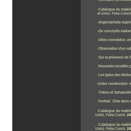
-Catalogue du matérie
et
Unio
)
.
Folia Conch
-Angiomphalia
regel
-De conchyliis balka
-
Olios coenobitus
, u
-Observation d'un nid
-Sur la présence de
-Nouvelles localités
-Les types des Mollu
Under construction: 
-Tritons et Sphaerid
-Portrait : Drile dans
-Catalogue du matérie
Unio).
Folia Conch.
24
-Catalogue du matérie
Unio).
Folia Conch.
24