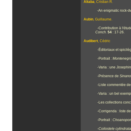
Altaba
, Cristian R.
-
An enigmatic rock-dw
Aubin
, Guillaume.
-
Contribution à l'ét
Conch.
54
: 17-26.
Audibert
, Cédric
-Éditoriaux et spicil
-Portrait :
Montenegrin
-Varia : une
Josephin
-Présence de
Sinano
-Liste commentée des
-Varia : un bel exemp
-Les collections con
-Corrigenda : liste 
-Portrait :
Choanopoma
-
Coilostele cylindrat