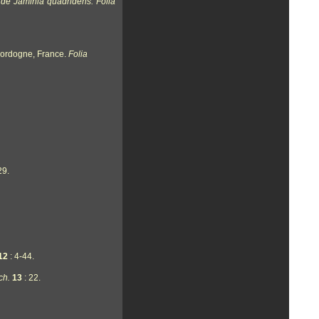
 de Jaminia quadridens.
Folia
 Dordogne, France.
Folia
29.
12
: 4-44.
ch.
13
: 22.