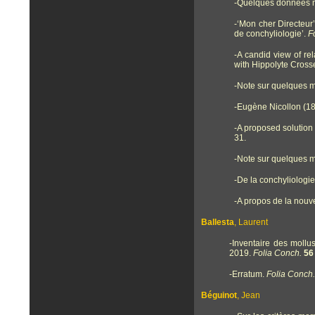
-
Quelques données m
-
‘Mon cher Directeur’
de conchyliologie’.
F
-
A candid view of re
with Hippolyte Cross
-
Note sur quelques m
-
Eugène Nicollon (18
-A proposed solution 
31.
-
Note sur quelques m
-De la conchyliologi
-A propos de la nou
Ballesta
, Laurent
-Inventaire des moll
2019.
Folia Conch.
56
-Erratum.
Folia Conch.
Béguinot
, Jean