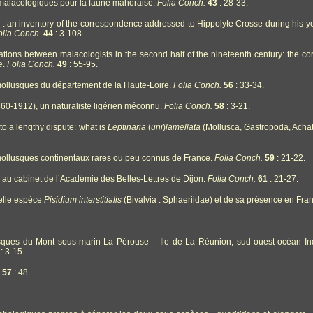
alacologiques pour la faune mahoraise.
Folia Conch.
43
: 28-33.
 : an inventory of the correspondence addressed to Hippolyte Crosse during his yea
olia Conch.
44
: 3-108.
lations between malacologists in the second half of the nineteenth century: the c
e.
Folia Conch.
49
: 55-95.
ollusques du département de la Haute-Loire.
Folia Conch.
56
: 33-34.
60-1912), un naturaliste ligérien méconnu.
Folia Conch.
58
: 3-21.
to a lengthy dispute: what is
Leptinaria
(
uni
)
lamellata
(Mollusca, Gastropoda, Acha
ollusques continentaux rares ou peu connus de France.
Folia Conch.
59
: 21-22.
e au cabinet de l’Académie des Belles-Lettres de Dijon.
Folia Conch.
61
: 21-27.
velle espèce
Pisidium interstitialis
(Bivalvia : Sphaeriidae) et de sa présence en Fra
usques du Mont sous-marin La Pérouse – Ile de La Réunion, sud-ouest océan In
: 3-15.
57
: 48.