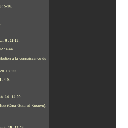
6
: 5-36.
.
ch.
9
: 11-12.
12
: 4-44.
ibution à la connaissance du
ch.
13
: 22.
4
: 4-9.
ch.
14
: 14-20.
lieb (Crna Gora et Kosovo).
onch.
15
: 17-24.