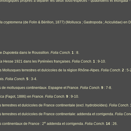
rphologiques propres à séparer les deux sous-espèces -
quadridens
et
elongata -
yla cryptomena
(de Folin & Bérillon, 1877) (Mollusca ; Gastropoda ; Aciculidae) en
re
Dupotetia
dans le Roussillon.
Folia Conch.
1
: 8.
ia
Hesse 1921 dans les Pyrénées françaises.
Folia Conch.
1
: 9-10.
 Mollusques terrestres et dulcicoles de la région Rhône-Alpes.
Folia Conch.
2
: 5-
mis.
Folia Conch.
5
: 3-4.
s de mollusques continentaux. Espagne et France.
Folia Conch.
9
: 7-8.
ica
(Fagot, 1886) en France.
Folia Conch.
9
: 9-10.
 terrestres et dulcicoles de France continentale (excl. hydrobioïdes).
Folia Conch.
 terrestres et dulcicoles de France continentale: addenda et corrigenda.
Folia Con
e
s continentaux de France : 2
addenda et corrigenda.
Folia Conch.
14
: 26.