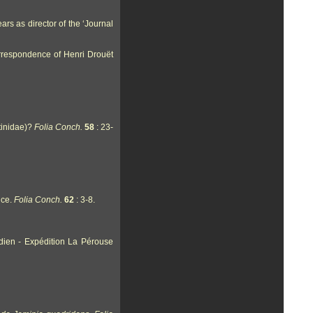
rs as director of the ‘Journal
orrespondence of Henri Drouët
tinidae)?
Folia Conch.
58
: 23-
nce.
Folia Conch.
62
: 3-8.
dien - Expédition La Pérouse