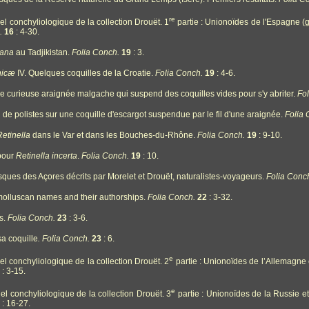
re
l conchyliologique de la collection Drouët. 1
partie : Unionoïdes de l'Espagne 
.
16
: 4-30.
iana
au Tadjikistan.
Folia Conch.
19
: 3.
nicæ
IV. Quelques coquilles de la Croatie.
Folia Conch.
19
: 4-6.
ne curieuse araignée malgache qui suspend des coquilles vides pour s'y abriter.
Fo
 de polistes sur une coquille d'escargot suspendue par le fil d'une araignée.
Folia 
Retinella
dans le Var et dans les Bouches-du-Rhône.
Folia Conch.
19
: 9-10.
 pour
Retinella
incerta
.
Folia Conch.
19
: 10.
sques des Açores décrits par Morelet et Drouët, naturalistes-voyageurs.
Folia Conc
molluscan names and their authorships.
Folia Conch.
22
: 3-32.
és.
Folia Conch.
23
: 3-6.
 sa coquille
. Folia Conch.
23
: 6.
e
l conchyliologique de la collection Drouët. 2
partie : Unionoïdes de l’Allemagne 
: 3-15.
e
l conchyliologique de la collection Drouët. 3
partie : Unionoïdes de la Russie 
: 16-27.