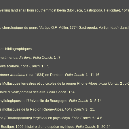
elling land snail from southernmost Iberia (Mollusca, Gastropoda, Helicidae).
Foli
ude chorologique du genre
Vertigo
O.F. Müller, 1774 Gastropoda, Vertiginidae) dans 
èges bibliographiques.
a irmengardis thysi.
Folia Conch.
1
: 7.
ella
scalaire.
Folia Conch.
1
: 7.
donta woodiana
(Lea, 1834) en Dombes.
Folia Conch.
1
: 11-16.
 Mollusques terrestres et dulcicoles de la région Rhône-Alpes.
Folia Conch.
2
: 5-
laire d’
Helix pomatia
scalaire.
Folia Conch.
3
: 4.
chyliologiques de l’Université de Bourgogne.
Folia Conch.
3
: 5-14.
des mollusques de la Région Rhône-Alpes.
Folia Conch.
3
: 21.
 (Choanopomops) largillierti
en pays Maya.
Folia Conch.
5
: 4-6.
a
Boettger, 1905, histoire d’une espèce mythique.
Folia Conch.
5
: 20-24.