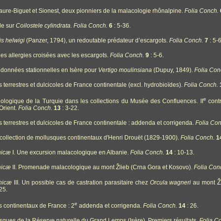
aure-Biguet et Sionest, deux pionniers de la malacologie rhônalpine.
Folia Conch.
de sur
Coilostele cylindrata.
Folia Conch.
6
: 5-36.
is helwigi
(Panzer, 1794), un redoutable prédateur d’escargots.
Folia Conch.
7
: 5-6
es allergies croisées avec les escargots.
Folia Conch.
9
: 5-6.
données stationnelles en Isère pour
Vertigo moulinsiana
(Dupuy, 1849).
Folia Con
 terrestres et dulcicoles de France continentale (excl. hydrobioïdes).
Folia Conch.
e
iologique de la Turquie dans les collections du Musée des Confluences. II
contr
Orient.
Folia Conch.
13
: 3-22.
 terrestres et dulcicoles de France continentale : addenda et corrigenda.
Folia Con
collection de mollusques continentaux d'Henri Drouët (1829-1900).
Folia Conch.
1
nicæ
I. Une excursion malacologique en Albanie.
Folia Conch.
14
: 10-13.
nicæ
II. Promenade malacologique au mont Žlieb (Crna Gora et Kosovo).
Folia Con
Ž
anicæ
III. Un possible cas de castration parasitaire chez
Orcula wagneri
au mont
25.
e
s continentaux de France : 2
addenda et corrigenda.
Folia Conch.
14
: 26.
usques de la Réserve naturelle du Grand Lemps (Isère). Premiers résultats.
Folia C