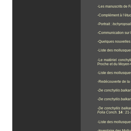
-Les manuscrits de F
-Complément à l’étu
-Portrait :
Ischyropsal
-Communication sur l
-Quelques nouvelles 
-Liste des mollusques
-Le matériel conchyl
Proche et du Moyen-
-Liste des mollusques
-Redécouverte de la 
-
De conchyliis balka
-
De conchyliis balka
-
De conchyliis balk
Folia Conch.
14
: 21-
-Liste des mollusque
-Inventaire des Moll