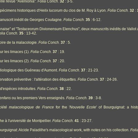
lle revue "Avenionia"
.
Folia Conch.
32
: 3-5.
pécimens historiques d'
Helix lucorum
du clos de M. Roy à Lyon.
Folia Conch.
32
: 
manuscrit inédit de Georges Coutagne.
Folia Conch.
35
: 6-12.
nnaise" et "Testaceorum Divionensum Elenchus", deux manuscrits inédits de Vallo
olia Conch.
35
: 13-42.
toire de la malacologie.
Folia Conch.
37
: 5.
ur les limaces (1).
Folia Conch.
37
: 19.
ur les limaces (2).
Folia Conch.
37
: 20.
hyliologique des Guéneau d'Aumont.
Folia Conch.
37
: 21-23.
rvation préventive : l'altération des étiquettes.
Folia Conch.
37
: 24-26.
 d'espèces introduites.
Folia Conch.
38
: 22.
 enfans
ou les premiers Vers enseignés.
Folia Conch.
39
: 3-8.
ciété malacologique de France
for the '
Nouvelle Ecole
' of Bourguignat: a hist
he à l'université de Montpellier.
Folia Conch.
41
: 23-27.
ourguignat: Alcide Paladilhe's malacological work, with notes on his collection.
Foli