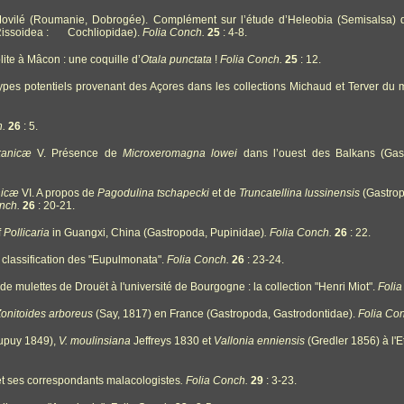
vilé (Roumanie, Dobrogée). Complément sur l’étude d’Heleobia (Semisalsa) 
 Rissoidea : Cochliopidae).
Folia Conch.
25
: 4-8.
ite à Mâcon : une coquille d’
Otala punctata
!
Folia Conch.
25
: 12.
ypes potentiels provenant des Açores dans les collections Michaud et Terver d
h.
26
: 5.
lkanicæ
V. Présence de
Microxeromagna
lowei
dans l’ouest des Balkans (Gas
nicæ
VI. A propos de
Pagodulina tschapecki
et de
Truncatellina lussinensis
(Gastrop
onch.
26
: 20-21.
f
Pollicaria
in Guangxi, China (Gastropoda, Pupinidae)
.
Folia Conch.
26
: 22.
la classification des "Eupulmonata".
Folia Conch.
26
: 23-24.
de mulettes de Drouët à l'université de Bourgogne : la collection "Henri Miot".
Folia
onitoides arboreus
(Say, 1817) en France (Gastropoda, Gastrodontidae).
Folia Co
upuy 1849),
V. moulinsiana
Jeffreys 1830 et
Vallonia enniensis
(Gredler 1856) à l'E
 ses correspondants malacologistes
.
Folia Conch.
29
: 3-23.