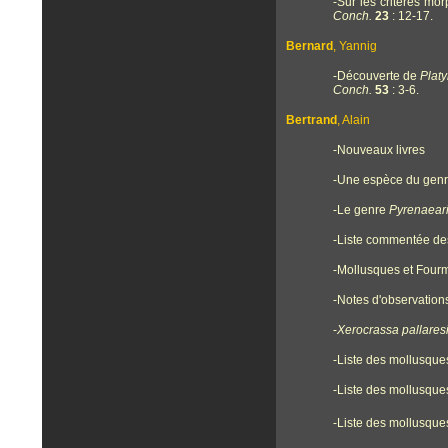
-Sur les critères mo
Conch.
23
: 12-17.
Bernard
,
Yannig
-Découverte de
Plat
Conch.
53
: 3-6.
Bertrand
, Alain
-Nouveaux livres
-Une espèce du gen
-Le genre
Pyrenaear
-Liste commentée des
-Mollusques et Four
-Notes d'observation
-
Xerocrassa pallares
-Liste des mollusques
-Liste des mollusques
-Liste des mollusque