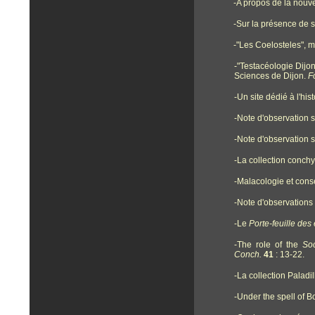
-
A propos de la nouve
-
Sur la présence de s
-
"Les Coelosteles", 
-
"Testacéologie Dijo
Sciences de Dijon.
F
-Un site dédié à l'his
-Note d'observation s
-Note d'observation s
-La collection conc
-Malacologie et conse
-Note d'observations
-Le
Porte-feuille des
-The role of the
So
Conch.
41
: 13-22.
-La collection Paladil
-Under the spell of B