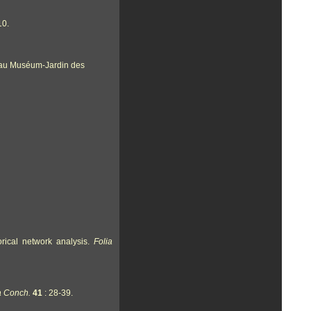
10.
t au Muséum-Jardin des
orical network analysis.
Folia
a Conch.
41
: 28-39.