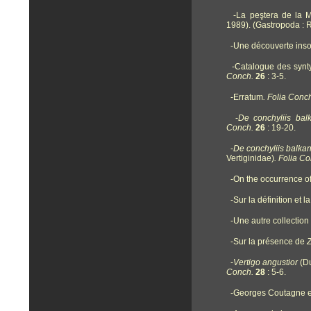
-La peştera de la Mo
1989). (Gastropoda :
-
Une découverte insol
-
Catalogue des synt
Conch.
26
: 3-5.
-Erratum
. Folia Conc
-
De conchyliis ba
Conch.
26
: 19-20.
-
De
conchyliis balka
Vertiginidae)
. Folia C
-
On the occurrence o
-
Sur la définition et 
-
Une autre collection 
-
Sur la présence de
Z
-
V
ertigo angustior
(D
Conch.
28
: 5-6.
-
Georges Coutagne et