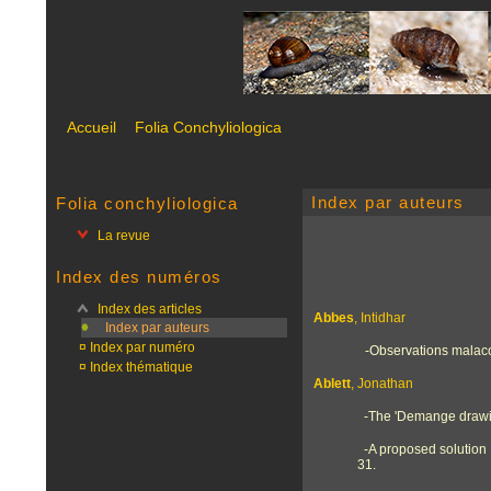
Accueil
Folia Conchyliologica
Index par auteurs
Folia conchyliologica
La revue
Index des numéros
Index des articles
Abbes
, Intidhar
Index par auteurs
¤
Index par numéro
-Observations malacol
¤
Index thématique
Ablett
, Jonathan
-The 'Demange drawin
-A proposed solution t
31.