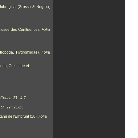
dobrogica (Grossu & Negrea,
u musée des Confluences
. Folia
tropoda, Hygromiidae)
. Folia
oda, Orculidae et
 Conch.
27
: 4-7.
nch.
27
: 21-23.
tang de l'Emprunt (10).
Folia