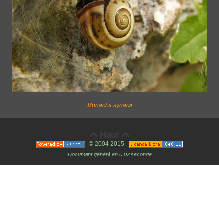
Monacha syriaca
Haut


© 2004-2015
Document généré en 0.02 seconde