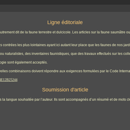
Ligne éditoriale
 autrement dit de la faune terrestre et dulcicole. Les articles sur la faune saumât
 contrées les plus lointaines ayant ici autant leur place que les faunes de nos jard
u naturalistes, des inventaires faunistiques, que des travaux effectués sur les coll
logie sont également acceptés.
velles combinaisons doivent répondre aux exigences formulées par le Code Interna
A4E12B25244
Soumission d'article
 la langue souhaitée par l’auteur. Ils sont accompagnés d’un résumé et de mots clés