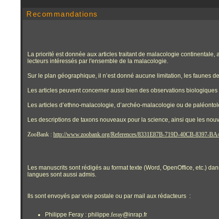
Recommandations
La priorité est donnée aux articles traitant de malacologie continentale,
lecteurs intéressés par l'ensemble de la malacologie.
Sur le plan géographique, il n’est donné aucune limitation, les faunes des
Les articles peuvent concerner aussi bien des observations biologiques o
Les articles d’ethno-malacologie, d’archéo-malacologie ou de paléonto
Les descriptions de taxons nouveaux pour la science, ainsi que les nou
ZooBank :
http://www.zoobank.org/References/8331E87B-719D-40CB-8397-B
Les manuscrits sont rédigés au format texte (Word, OpenOffice, etc.) dans
langues sont aussi admis.
Ils sont envoyés par voie postale ou par mail aux rédacteurs :
Philippe Feray : philippe.
feray
@inrap.fr