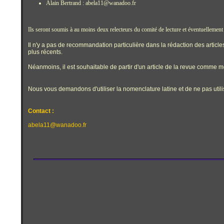
Alain Bertrand : abela11@wanadoo.fr
Ils seront soumis à au moins deux relecteurs du comité de lecture et éventuellement 
Il n'y a pas de recommandation particulière dans la rédaction des artic
plus récents.
Néanmoins, il est souhaitable de partir d'un article de la revue comme m
Nous vous demandons d'utiliser la nomenclature latine et de ne pas uti
Contact :
abela11@wanadoo.fr