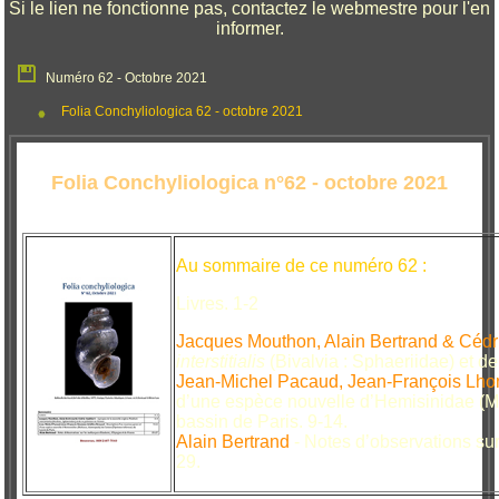
Si le lien ne fonctionne pas, contactez le webmestre pour l'en
informer.
Numéro 62 - Octobre 2021
Folia Conchyliologica 62 - octobre 2021
Folia Conchyliologica n°62 - octobre 2021
Au sommaire de ce numéro 62 :
Livres. 1-2
Jacques Mouthon, Alain Bertrand & Cédri
interstitialis
(Bivalvia : Sphaeriidae) et d
Jean-Michel Pacaud, Jean-François Lh
d’une espèce nouvelle d’Hemisinidae (Mo
bassin de Paris. 9-14.
Alain Bertrand
- Notes d’observations su
29.