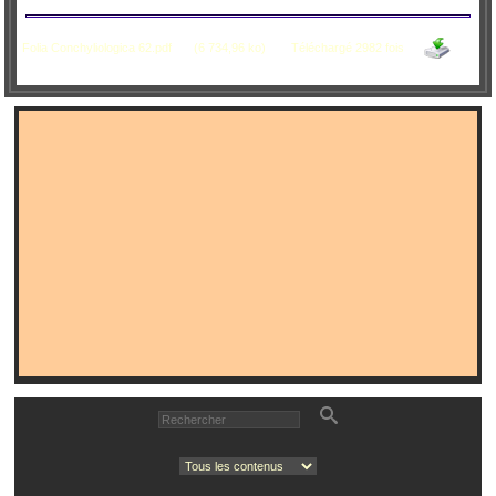
Folia Conchyliologica 62.pdf
(6 734,96 ko)
Téléchargé 2982 fois