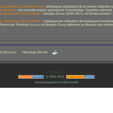
ques Mouthon & Aurélien Poirel
- Mollusques aquatiques de la réserve naturelle na
in Bertrand
- Une nouvelle espèce pyrénéenne d’Oxychilidae,
Oxychilus
valicourti.
les Mourgaud & Benoît Mellier
- Georges S
ervain
(1846-1917), cet illustre inconnu !
les Mourgaud & Benoît Mellier
- Catalogue des collections de mollusques terrestres e
France par Théodore S
urrault
et Georges S
ervain
détenues au Muséum des sciences
(3 032,14 ko)
Téléchargé 2955 fois
Haut


© 2004-2015
Document généré en 0.08 seconde