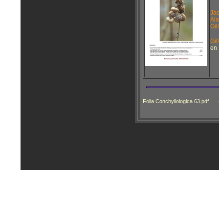
Jac
Ala
Gil
Gil
en 
Folia Conchyliologica 63.pdf