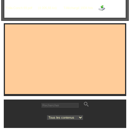
Folia Conch 69.pdf
(4 006,66 ko)
Téléchargé 1934 fois