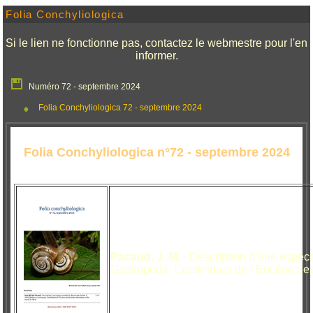
Folia Conchyliologica
Si le lien ne fonctionne pas, contactez le webmestre pour l'en
informer.
Numéro 72 - septembre 2024
Folia Conchyliologica 72 - septembre 2024
Folia Conchyliologica n°72 - septembre 2024
Pacaud, J. M.
- Description d’une espèc
Gastropoda, Cerithiidae) de l’Éocène des