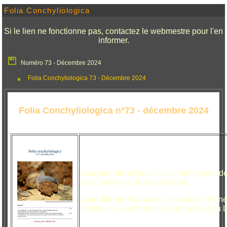
Folia Conchyliologica
Si le lien ne fonctionne pas, contactez le webmestre pour l'en
informer.
Numéro 73 - Décembre 2024
Folia Conchyliologica 73 - Décembre 2024
Folia Conchyliologica n°73 - décembre 2024
Jacques Mouthon -
Cycle biologique d
sites artificiels du Haut-Rhône.
Jean-Michel Pacaud -
Description d’un
(Mollusca, Gastropoda, Cypraeidae) du L