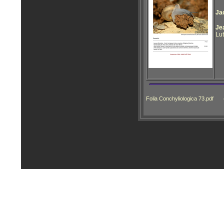
Ja
Je
Lut
Folia Conchyliologica 73.pdf