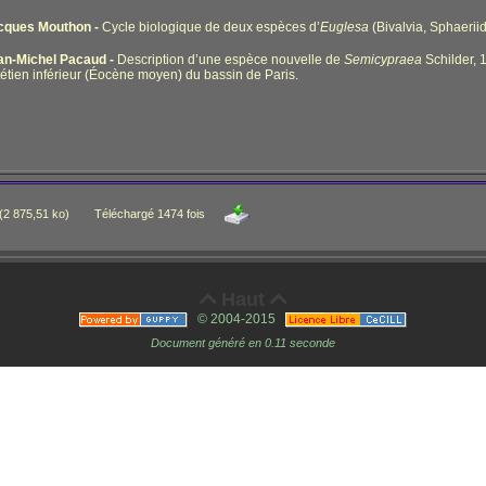
cques Mouthon -
Cycle biologique de deux espèces d’
Euglesa
(Bivalvia, Sphaeriid
an-Michel Pacaud -
Description d’une espèce nouvelle de
Semicypraea
Schilder, 
étien inférieur (Éocène moyen) du bassin de Paris.
(2 875,51 ko)
Téléchargé 1474 fois
Haut


© 2004-2015
Document généré en 0.11 seconde