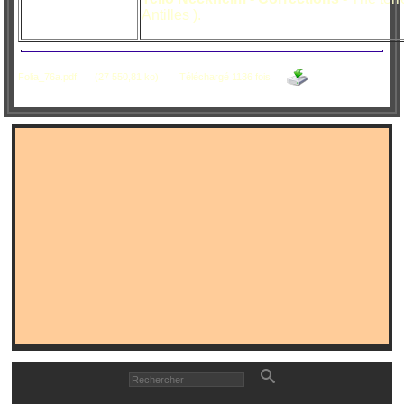
Antilles ).
Folia_76a.pdf
(27 550,81 ko)
Téléchargé 1136 fois