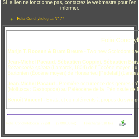
Si le lien ne fonctionne pas, contactez le webmestre pour l'en
informer.
Folia Conchyliologica N° 77
Folia Conchyli
Marijn T. Roosen &
Bram Breure -
Two new Scolodontidae 
Jean-Michel Pacaud, Sébastien Coppini, Sébastien Bui
Bezanconia spirata
(Lamarck, 1804) de l’Éocène moyen du b
Bartonien (Éocène moyen) de Horsarrieu [Pédelail] (Landes
Jean-Michel Pacaud
-
Première occurrence des genres cr
(Mollusca : Gastropoda) au Paléocène de la Péninsule de
Benoît Vincent
- Errata et compléments à propos du synop
Folia_Conchyliologica_77.pdf
(2 008,83 ko)
Téléchargé 318 fois