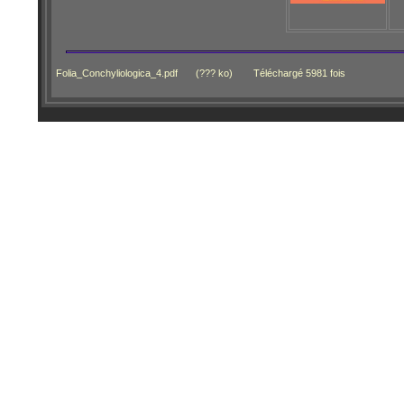
Folia_Conchyliologica_4.pdf
(??? ko)
Téléchargé 5981 fois