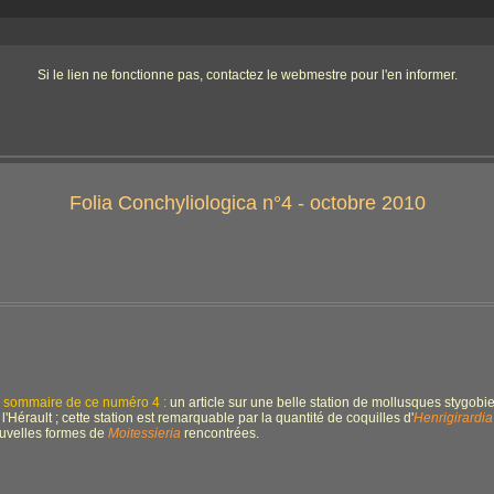
Si le lien ne fonctionne pas, contactez le webmestre pour l'en informer.
Folia Conchyliologica n°4 - octobre 2010
 sommaire de ce numéro 4 :
un article sur une belle station de mollusques stygob
 l'Hérault ; cette station est remarquable par la quantité de coquilles d'
Henrigirardia
uvelles formes de
Moitessieria
rencontrées.