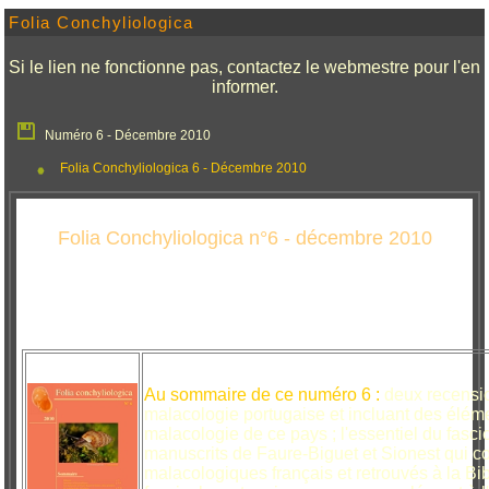
Folia Conchyliologica
Si le lien ne fonctionne pas, contactez le webmestre pour l'en
informer.
Numéro 6 - Décembre 2010
Folia Conchyliologica 6 - Décembre 2010
Folia Conchyliologica n°6 - décembre 2010
Au sommaire de ce numéro 6 :
deux recensio
malacologie portugaise et incluant des éléme
malacologie de ce pays ; l'essentiel du fascic
manuscrits de Faure-Biguet et Sionest qui c
malacologiques français et retrouvés à la Bi