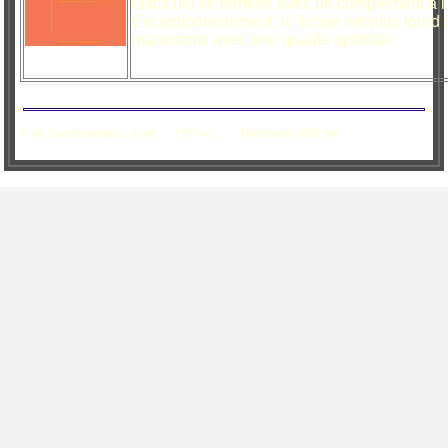
fascicule se termine avec un complément à l
Exceptionnellement, le fichier est plus lourd 
manuscrits avec une qualité optimale.
Folia_Conchyliologica_6.pdf
(??? ko)
Téléchargé 6007 fois