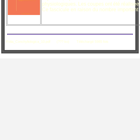
physiologiques. Les coupes ont été réalisée
Ce fascicule en raison du nombre important 
Folia_Conchyliologica_10.pdf
(??? ko)
Téléchargé 5985 fois