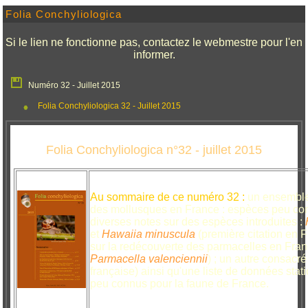
Folia Conchyliologica
Si le lien ne fonctionne pas, contactez le webmestre pour l'en
informer.
Numéro 32 - Juillet 2015
Folia Conchyliologica 32 - Juillet 2015
Folia Conchyliologica n°32 - juillet 2015
Au sommaire de ce numéro 32 :
un ensemble 
des mollusques en France : espèces peu con
diverses notes sur des espèces introduites :
et
Hawaiia minuscula
(première citation en Fr
sur la redécouverte des parmacelles en Fran
Parmacella valenciennii
) ; un autre consacr
française) ainsi qu'une liste de données sta
peu connus pour la faune de France.