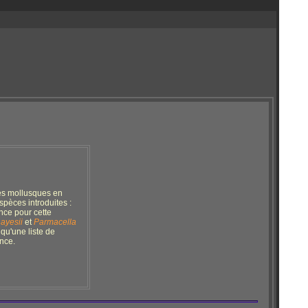
des mollusques en
pèces introduites :
nce pour cette
ayesii
et
Parmacella
 qu'une liste de
ance.