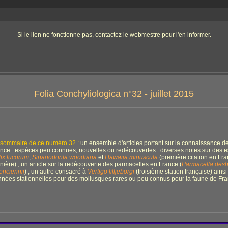
Si le lien ne fonctionne pas, contactez le webmestre pour l'en informer.
Folia Conchyliologica n°32 - juillet 2015
sommaire de ce numéro 32 :
un ensemble d'articles portant sur la connaissance 
nce : espèces peu connues, nouvelles ou redécouvertes : diverses notes sur des es
ix lucorum
,
Sinanodonta woodiana
et
Hawaiia minuscula
(première citation en Fra
nière) ; un article sur la redécouverte des parmacelles en France (
Parmacella desh
enciennii
) ; un autre consacré à
Vertigo lilljeborgi
(troisième station française) ainsi
nées stationnelles pour des mollusques rares ou peu connus pour la faune de Fr